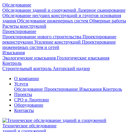
Обследование
Обследование зданий и сооружений
Лазерное сканирование
Обследование несущих конструкций и грунтов основания
здания
Обследование инженерных систем
Обмерные работы
Расчеты конструкций
Проектирование
Проектирование нового строительства
Проектирование
реконструкции
Усиление конструкций
Проектирование
инженерных систем и сетей
Изыскания
Экологические изыскания
Геологические изыскания
Контроль
Строительный контроль
Авторский надзор
О компании
Услуги
Обследование
Проектирование
Изыскания
Контроль
Проекты
СРО и Лицензии
Оборудование
Контакты
Техническое обследование
зданий и сооружений