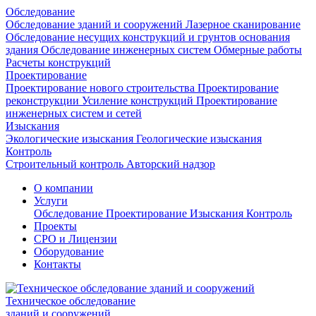
Обследование
Обследование зданий и сооружений
Лазерное сканирование
Обследование несущих конструкций и грунтов основания
здания
Обследование инженерных систем
Обмерные работы
Расчеты конструкций
Проектирование
Проектирование нового строительства
Проектирование
реконструкции
Усиление конструкций
Проектирование
инженерных систем и сетей
Изыскания
Экологические изыскания
Геологические изыскания
Контроль
Строительный контроль
Авторский надзор
О компании
Услуги
Обследование
Проектирование
Изыскания
Контроль
Проекты
СРО и Лицензии
Оборудование
Контакты
Техническое обследование
зданий и сооружений